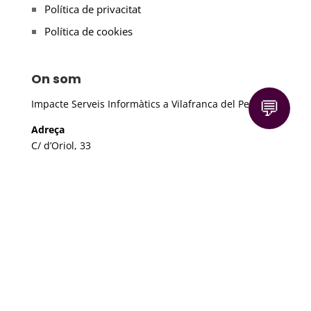
Política de privacitat
Política de cookies
On som
💬
Impacte Serveis Informàtics a Vilafranca del Penedès
Adreça
C/ d’Oriol, 33
08720 Vilafranca del Penedès
Telèfon
93 890 69 98
Email
info@impacte.com
© 2026 Impacte - C/ d'Oriol, 33 - 08720 - Vilafranca del