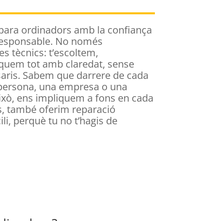
para ordinadors amb la confiança
 responsable. No només
 tècnics: t’escoltem,
liquem tot amb claredat, sense
aris. Sabem que darrere de cada
 persona, una empresa o una
això, ens impliquem a fons en cada
es, també oferim reparació
li, perquè tu no t’hagis de