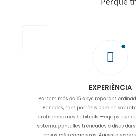
Perquè tr

EXPERIÈNCIA
Portem més de 15 anys reparant ordinado
Penedès, tant portàtils com de sobret
problemes més habituals —equips que no
sistema, pantalles trencades o discs durs
casos més complexos. Aquesta experi