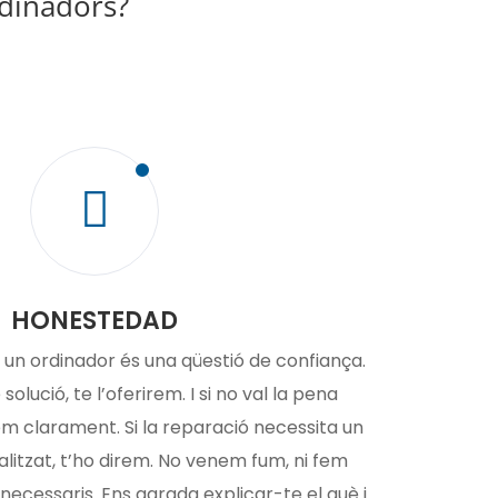
rdinadors?

HONESTEDAD
un ordinador és una qüestió de confiança.
solució, te l’oferirem. I si no val la pena
em clarament. Si la reparació necessita un
litzat, t’ho direm. No venem fum, ni fem
nnecessaris. Ens agrada explicar-te el què i