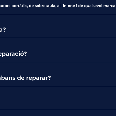
dors portàtils, de sobretaula, all-in-one i de qualsevol marca 
a?
eparació?
abans de reparar?