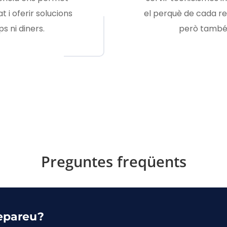
 i oferir solucions
el perquè de cada re
s ni diners.
però també
Preguntes freqüents
repareu?