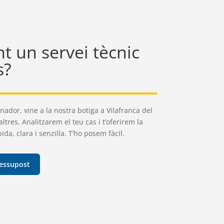
t un servei tècnic
s?
nador, vine a la nostra botiga a Vilafranca del
res. Analitzarem el teu cas i t’oferirem la
da, clara i senzilla. T’ho posem fàcil.
essupost