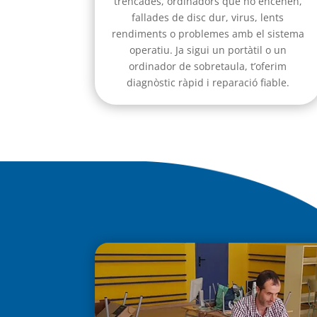
trencades, ordinadors que no encenen,
fallades de disc dur, virus, lents
rendiments o problemes amb el sistema
operatiu. Ja sigui un portàtil o un
ordinador de sobretaula, t’oferim
diagnòstic ràpid i reparació fiable.