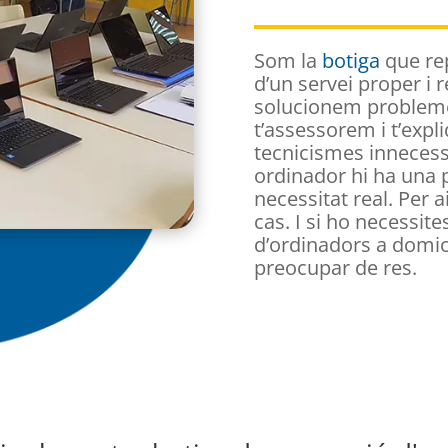
Som la
botiga
que re
d’un servei proper i
solucionem problemes
t’assessorem i t’exp
tecnicismes innecess
ordinador hi ha una
necessitat real. Per 
cas. I si ho necessit
d’ordinadors a domici
preocupar de res.