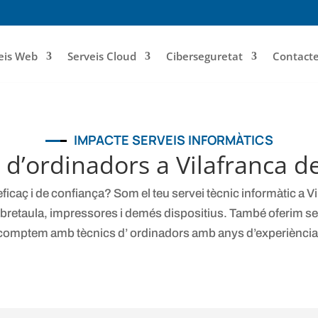
eis Web
Serveis Cloud
Ciberseguretat
Contact
IMPACTE SERVEIS INFORMÀTICS
 d’ordinadors a Vilafranca d
icaç i de confiança? Som el teu servei tècnic informàtic a V
sobretaula, impressores i demés dispositius. També oferim ser
comptem amb tècnics d’ ordinadors amb anys d’experiència