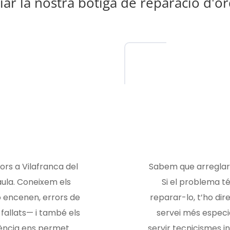
iar la nostra botiga de reparació d'o
rs a Vilafranca del
Sabem que arreglar 
aula. Coneixem els
Si el problema té 
 encenen, errors de
reparar-lo, t’ho dir
 fallats— i també els
servei més especia
ència ens permet
servir tecnicismes i