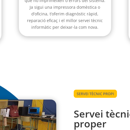
que no imprimeixen o errors del sistema.
Ja sigui una impressora domèstica o
d’oficina, t’oferim diagnòstic ràpid,
reparació eficaç i el millor servei tècnic
informàtic per deixar-la com nova.
SERVEI TÈCNIC PROPI
Servei tècni
proper