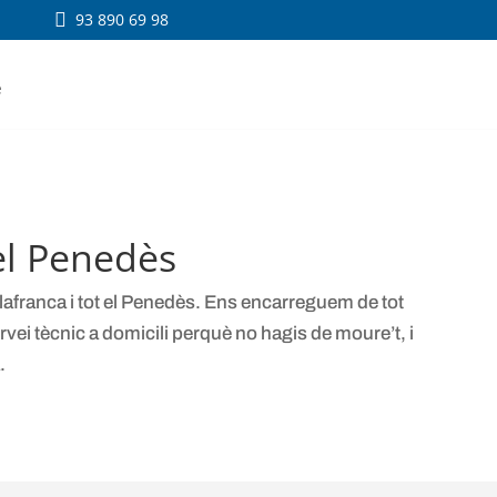

93 890 69 98
e
el Penedès
ilafranca i tot el Penedès. Ens encarreguem de tot
vei tècnic a domicili perquè no hagis de moure’t, i
.